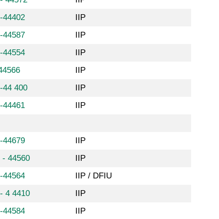
8-44402
IIP
8-44587
IIP
8-44554
IIP
44566
IIP
-44 400
IIP
8-44461
IIP
8-44679
IIP
 - 44560
IIP
8-44564
IIP / DFIU
- 4 4410
IIP
8-44584
IIP