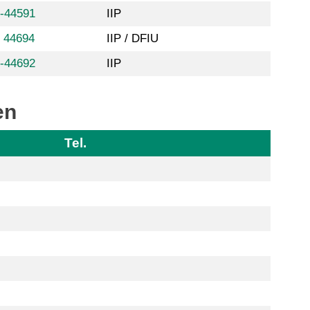
8-44591
IIP
 44694
IIP / DFIU
8-44692
IIP
en
Tel.