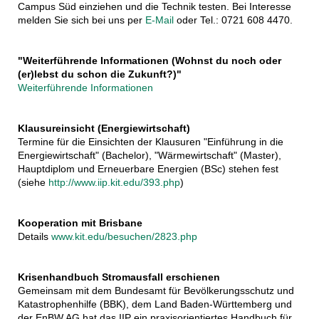
Campus Süd einziehen und die Technik testen. Bei Interesse
melden Sie sich bei uns per
E-Mail
oder Tel.: 0721 608 4470.
"Weiterführende Informationen (Wohnst du noch oder
(er)lebst du schon die Zukunft?)"
Weiterführende Informationen
Klausureinsicht (Energiewirtschaft)
Termine für die Einsichten der Klausuren "Einführung in die
Energiewirtschaft" (Bachelor), "Wärmewirtschaft" (Master),
Hauptdiplom und Erneuerbare Energien (BSc) stehen fest
(siehe
http://www.iip.kit.edu/393.php
)
Kooperation mit Brisbane
Details
www.kit.edu/besuchen/2823.php
Krisenhandbuch Stromausfall erschienen
Gemeinsam mit dem Bundesamt für Bevölkerungsschutz und
Katastrophenhilfe (BBK), dem Land Baden-Württemberg und
der EnBW AG hat das IIP ein praxisorientiertes Handbuch für