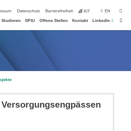
erspringen
suc
essum
Datenschutz
Barrierefreiheit
EN
KIT
Star
Studieren
DFIU
Offene Stellen
Kontakt
LinkedIn
ojekte
n Versorgungsengpässen