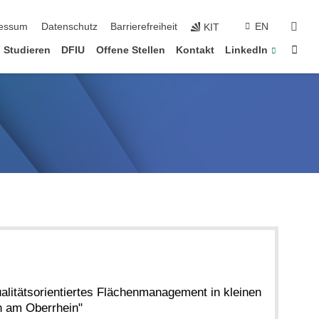
erspringen
suc
essum
Datenschutz
Barrierefreiheit
EN
KIT
Star
Studieren
DFIU
Offene Stellen
Kontakt
LinkedIn
litätsorientiertes Flächenmanagement in kleinen
 am Oberrhein"