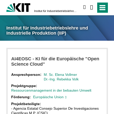
suchen
Institut für Industriebetriebslehre und Industrielle Produktion (IIP)
Institut für Industriebetriebslehre und
Industrielle Produktion (IIP)
AI4EOSC - KI für die Europäische "Open
Science Cloud"
Ansprechperson:
M. Sc. Elena Vollmer
Dr.-Ing. Rebekka Volk
Projektgruppe:
Ressourcenmanagement in der bebauten Umwelt
Förderung:
Europäische Union
Projektbeteiligte:
- Agencia Estatal Consejo Superior De Investigaciones
Científicas M.P. (CSIC)