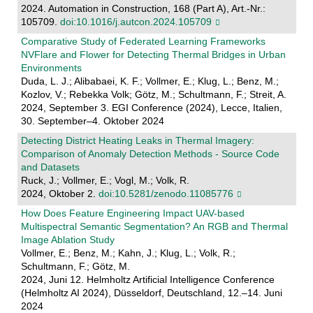
2024. Automation in Construction, 168 (Part A), Art.-Nr.:
105709.
doi:10.1016/j.autcon.2024.105709
Comparative Study of Federated Learning Frameworks
NVFlare and Flower for Detecting Thermal Bridges in Urban
Environments
Duda, L. J.; Alibabaei, K. F.; Vollmer, E.; Klug, L.; Benz, M.;
Kozlov, V.; Rebekka Volk; Götz, M.; Schultmann, F.; Streit, A.
2024, September 3. EGI Conference (2024), Lecce, Italien,
30. September–4. Oktober 2024
Detecting District Heating Leaks in Thermal Imagery:
Comparison of Anomaly Detection Methods - Source Code
and Datasets
Ruck, J.; Vollmer, E.; Vogl, M.; Volk, R.
2024, Oktober 2.
doi:10.5281/zenodo.11085776
How Does Feature Engineering Impact UAV-based
Multispectral Semantic Segmentation? An RGB and Thermal
Image Ablation Study
Vollmer, E.; Benz, M.; Kahn, J.; Klug, L.; Volk, R.;
Schultmann, F.; Götz, M.
2024, Juni 12. Helmholtz Artificial Intelligence Conference
(Helmholtz AI 2024), Düsseldorf, Deutschland, 12.–14. Juni
2024