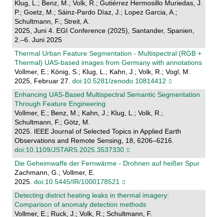
Klug, L.; Benz, M.; Volk, R.; Gutiérrez Hermosillo Muriedas, J.
P.; Goetz, M.; Sáinz-Pardo Díaz, J.; Lopez Garcia, A.;
Schultmann, F.; Streit, A.
2025, Juni 4. EGI Conference (2025), Santander, Spanien,
2.–6. Juni 2025
Thermal Urban Feature Segmentation - Multispectral (RGB +
Thermal) UAS-based images from Germany with annotations
Vollmer, E.; König, S.; Klug, L.; Kahn, J.; Volk, R.; Vogl, M.
2025, Februar 27.
doi:10.5281/zenodo.10814412
Enhancing UAS-Based Multispectral Semantic Segmentation
Through Feature Engineering
Vollmer, E.; Benz, M.; Kahn, J.; Klug, L.; Volk, R.;
Schultmann, F.; Götz, M.
2025. IEEE Journal of Selected Topics in Applied Earth
Observations and Remote Sensing, 18, 6206–6216.
doi:10.1109/JSTARS.2025.3537330
Die Geheimwaffe der Fernwärme - Drohnen auf heißer Spur
Zachmann, G.; Vollmer, E.
2025.
doi:10.5445/IR/1000178521
Detecting district heating leaks in thermal imagery:
Comparison of anomaly detection methods
Vollmer, E.; Ruck, J.; Volk, R.; Schultmann, F.