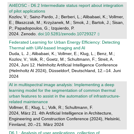
AI4EOSC - D6.2 Intermediate status report about integration
of pilot applications
Kozlov, V.; Sainz-Pardo, J.; Berberi, L.; Alibabaei, K.; Vollmer,
E.; Błaszczak, M.; Krzyżanek, M.; Smok, J.; Bartok, J.; Sisan,
P.; Papadopoulos, G.; Izquierdo, P.
2024. Zenodo.
doi:10.5281/zenodo.10729327
Federated Learning for Urban Energy Efficiency: Detecting
Thermal with UAV-based Imaging and AI
Duda, L. J.; Alibabaei, K.; Vollmer, E.; Klug, L.; Benz, M.;
Kozlov, V.; Volk, R.; Goetz, M.; Schultmann, F.; Streit, A.
2024, Juni 12. Helmholtz Artificial Intelligence Conference
(Helmholtz AI 2024), Düsseldorf, Deutschland, 12.–14. Juni
2024
AI in multispectral image analysis: Implementing a deep
learning model for the segmentation of common thermal
urban features to assist in the automation of infrastructure-
related maintenance
Vollmer, E.; Klug, L.; Volk, R.; Schultmann, F.
2024, März 21. 4th Artificial Intelligence in Architecture,
Engineering and Construction Conference (2024), Helsinki,
Finnland, 20.–21. März 2024
D6.1 : Analysis of user applications, collection of