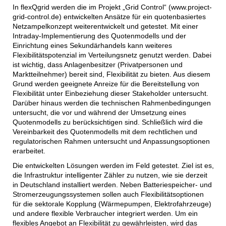
In flexQgrid werden die im Projekt „Grid Control“ (www.project-
grid-control.de) entwickelten Ansätze für ein quotenbasiertes
Netzampelkonzept weiterentwickelt und getestet. Mit einer
Intraday-Implementierung des Quotenmodells und der
Einrichtung eines Sekundärhandels kann weiteres
Flexibilitätspotenzial im Verteilungsnetz genutzt werden. Dabei
ist wichtig, dass Anlagenbesitzer (Privatpersonen und
Marktteilnehmer) bereit sind, Flexibilität zu bieten. Aus diesem
Grund werden geeignete Anreize für die Bereitstellung von
Flexibilität unter Einbeziehung dieser Stakeholder untersucht.
Darüber hinaus werden die technischen Rahmenbedingungen
untersucht, die vor und während der Umsetzung eines
Quotenmodells zu berücksichtigen sind. Schließlich wird die
Vereinbarkeit des Quotenmodells mit dem rechtlichen und
regulatorischen Rahmen untersucht und Anpassungsoptionen
erarbeitet.
Die entwickelten Lösungen werden im Feld getestet. Ziel ist es,
die Infrastruktur intelligenter Zähler zu nutzen, wie sie derzeit
in Deutschland installiert werden. Neben Batteriespeicher- und
Stromerzeugungssystemen sollen auch Flexibilitätsoptionen
für die sektorale Kopplung (Wärmepumpen, Elektrofahrzeuge)
und andere flexible Verbraucher integriert werden. Um ein
flexibles Angebot an Flexibilität zu gewährleisten, wird das