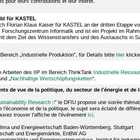
 pour leurs contributions et leur intérêt.
robl für KASTEL
ch Florian Klaus Kaiser für KASTEL an der dritten Etappe von 
rschungszentrum Informatik und ist ein Projekt im Rahmen
t dem Ziel des Wissenstransfers und des Austauschs in Sac
reich „Industrielle Produktion", für Details bitte
hier
klicke
e Arbeiten des IIP im Bereich ThinkTank
Industrielle Ressou
nd „
Nachhaltige Wertschöpfungsketten
“.
nts de vue de la politique, du secteur de l'énergie et de
ustainability Research
“ le DFIU propose une soirée thémati
e l'économie et de la politique, le sujet sera éclairé de diff
ouvez trouver l'affiche de l'événement
ici
.
lima und Energiewirtschaft Baden-Württemberg, Stuttgart
tschaft und Energiemärkte, EnBW AG
rgiemärkte und Energiesystemanalyse, Institut für Industrieb