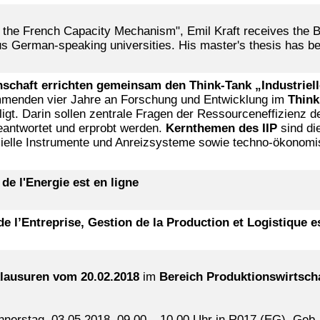
f the French Capacity Mechanism", Emil Kraft receives the 
ous German-speaking universities. His master's thesis has b
haft errichten gemeinsam den Think-Tank „Industrielle 
kommenden vier Jahre an Forschung und Entwicklung im
Think
igt. Darin sollen zentrale Fragen der Ressourceneffizienz d
beantwortet und erprobt werden.
Kernthemen des IIP
sind die
ielle Instrumente und Anreizsysteme sowie techno-ökonomi
de l'Energie est en ligne
e l’Entreprise, Gestion de la Production et Logistique es
lausuren vom 20.02.2018
im
Bereich Produktionswirtscha
onnerstag, 03.05.2018, 09.00 – 10.00 Uhr in R017 (EG), Geb