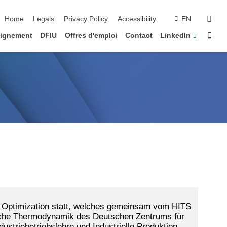
suc
Home
Legals
Privacy Policy
Accessibility
EN
ignement
DFIU
Offres d'emploi
Contact
LinkedIn
m Optimization statt, welches gemeinsam vom HITS
nische Thermodynamik des Deutschen Zentrums für
striebetriebslehre und Industrielle Produktion