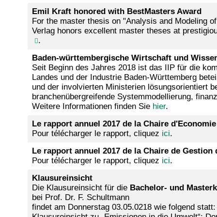
Emil Kraft honored with BestMasters Award
For the master thesis on "Analysis and Modeling o
Verlag honors excellent master theses at prestigi
.
Baden-württembergische Wirtschaft und Wissensc
Seit Beginn des Jahres 2018 ist das IIP für die 
Landes und der Industrie Baden-Württemberg beteil
und der involvierten Ministerien lösungsorientiert 
branchenübergreifende Systemmodellierung, finanz
Weitere Informationen finden Sie
hier
.
Le rapport annuel 2017 de la Chaire d'Economie 
Pour télécharger le rapport, cliquez
ici
.
Le rapport annuel 2017 de la Chaire de Gestion d
Pour télécharger le rapport, cliquez
ici
.
Klausureinsicht
Die Klausureinsicht für die
Bachelor- und Masterk
bei Prof. Dr. F. Schultmann
findet am Donnerstag 03.05.0218 wie folgend statt:
Klausureinsicht zu „Emissionen in die Umwelt“: D