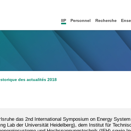
IIP
Personnel
Recherche
Ense
istorique des actualités 2018
arlsruhe das 2nd International Symposium on Energy Syste
g Lab der Universität Heidelberg), dem Institut für Tech
troenergiesysteme und Hochspannungstechnik (IEH) sowie Indu