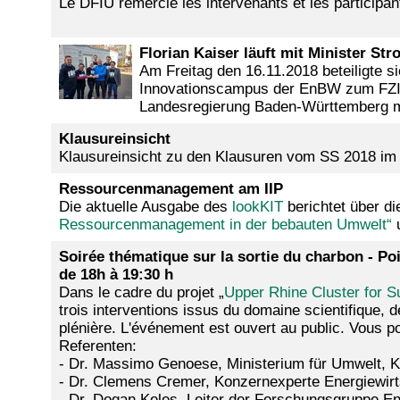
Le DFIU remercie les intervenants et les participants
Florian Kaiser läuft mit Minister St
Am Freitag den 16.11.2018 beteiligte si
Innovationscampus der EnBW zum FZI Fo
Landesregierung Baden-Württemberg mi
Klausureinsicht
Klausureinsicht zu den Klausuren vom SS 2018 im Be
Ressourcenmanagement am IIP
Die aktuelle Ausgabe des
lookKIT
berichtet über di
Ressourcenmanagement in der bebauten Umwelt
“
u
Soirée thématique sur la sortie du charbon - Poi
de 18h à 19:30 h
Dans le cadre du projet „
Upper Rhine Cluster for S
trois interventions issus du domaine scientifique, d
plénière. L'événement est ouvert au public. Vous p
Referenten:
- Dr. Massimo Genoese, Ministerium für Umwelt, K
- Dr. Clemens Cremer, Konzernexperte Energiewir
- Dr. Dogan Keles, Leiter der Forschungsgruppe Ene