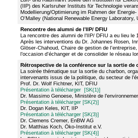
(IIP) des Karlsruher Instituts für Technologie vera
Modellierung/Optimierung im Rahmen der Energie- u
O’Malley (National Renewable Energy Laboratory, 
Rencontre des alumni de l'IIP/ DFIU
La rencontre des alumni de l'IIP/ DFIU a eu lieu le
Après les interventions du Dr. Johannes Rosen, In
Glöser-Chahoud, Chaire de gestion de l’entreprise, 
l'occasion d’échanger et de consolider le réseau lo
Rétrospective de la conférence sur la sortie de
La soirée thématique sur la sortie du charbon, orga
intervenants issus de la politique, du secteur de l
Prof. Dr. Wolf Fichtner, KIT, DFIU
Présentation à télécharger [SK(1)]
Dr. Massimo Genoese, Ministère de l'environnemen
Présentation à télécharger [SK(2)]
Dr. Dogan Keles, KIT, IIP
Présentation à télécharger [SK(3)]
Dr. Clemens Cremer, EnBW AG
Dr. Matthias Koch, Öko-Institut e.V.
Présentation à télécharger [SK(4)]