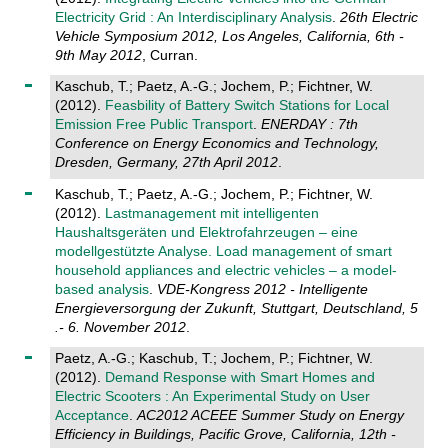
Electricity Grid : An Interdisciplinary Analysis
.
26th Electric
Vehicle Symposium 2012, Los Angeles, California, 6th -
9th May 2012
, Curran.
Kaschub, T.; Paetz, A.-G.; Jochem, P.; Fichtner, W.
(2012).
Feasbility of Battery Switch Stations for Local
Emission Free Public Transport
.
ENERDAY : 7th
Conference on Energy Economics and Technology,
Dresden, Germany, 27th April 2012
.
Kaschub, T.; Paetz, A.-G.; Jochem, P.; Fichtner, W.
(2012).
Lastmanagement mit intelligenten
Haushaltsgeräten und Elektrofahrzeugen – eine
modellgestützte Analyse. Load management of smart
household appliances and electric vehicles – a model-
based analysis
.
VDE-Kongress 2012 - Intelligente
Energieversorgung der Zukunft, Stuttgart, Deutschland, 5
.- 6. November 2012
.
Paetz, A.-G.; Kaschub, T.; Jochem, P.; Fichtner, W.
(2012).
Demand Response with Smart Homes and
Electric Scooters : An Experimental Study on User
Acceptance
.
AC2012 ACEEE Summer Study on Energy
Efficiency in Buildings, Pacific Grove, California, 12th -