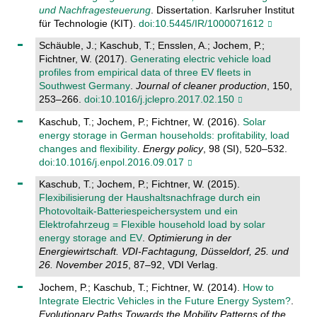
und Nachfragesteuerung
. Dissertation. Karlsruher Institut
für Technologie (KIT).
doi:10.5445/IR/1000071612
Schäuble, J.; Kaschub, T.; Ensslen, A.; Jochem, P.;
Fichtner, W. (2017).
Generating electric vehicle load
profiles from empirical data of three EV fleets in
Southwest Germany
.
Journal of cleaner production
, 150,
253–266.
doi:10.1016/j.jclepro.2017.02.150
Kaschub, T.; Jochem, P.; Fichtner, W. (2016).
Solar
energy storage in German households: profitability, load
changes and flexibility
.
Energy policy
, 98 (SI), 520–532.
doi:10.1016/j.enpol.2016.09.017
Kaschub, T.; Jochem, P.; Fichtner, W. (2015).
Flexibilisierung der Haushaltsnachfrage durch ein
Photovoltaik-Batteriespeichersystem und ein
Elektrofahrzeug = Flexible household load by solar
energy storage and EV
.
Optimierung in der
Energiewirtschaft. VDI-Fachtagung, Düsseldorf, 25. und
26. November 2015
, 87–92, VDI Verlag.
Jochem, P.; Kaschub, T.; Fichtner, W. (2014).
How to
Integrate Electric Vehicles in the Future Energy System?
.
Evolutionary Paths Towards the Mobility Patterns of the