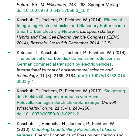
Future. Ed.: M. Hülsmann
, 243–263, Springer-Verlag.
doi:10.1007/978-3-642-37558-3_15
Kaschub, T.; Jochem, P.; Fichtner, W. (2014).
Effects of
Integrating Electric Vehicles and Stationary Batteries in a
Smart Urban Electricity Network
.
European Battery,
Hybrid and Fuel Cell Electric Vehicle Congress (EEVC
2014), Brussels, 2st to 5th December 2014
, 12 S.
Ketelaer, T.; Kaschub, T.; Jochem, P.; Fichtner, W. (2014).
The potential of carbon dioxide emission reductions in
German commercial transport by electric vehicles
.
International journal of environmental science and
technology
, 11 (8), 2169–2184.
doi:10.1007/s13762-014-
0631-y
Kaschub, T.; Jochem, P.; Fichtner, W. (2013).
Steigerung
des Elektrizitätseigenverbrauchs von Heim-
Fotovoltaikanlagen durch Elektrofahrzeuge
.
Umwelt-
Wirtschafts-Forum
, 21 (3-4), 243–250.
doi:10.1007/s00550-013-0291-2
Kaschub, T.; Heinrichs, H.; Jochem, P.; Fichtner, W.
(2013).
Modeling Load Shifting Potentials of Electric
Vehicles
. Energy Economics of Phasing out Carbon and