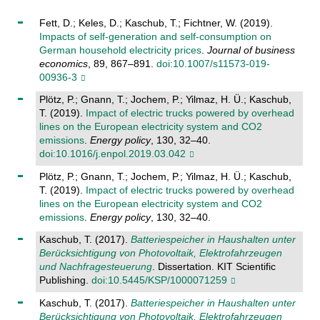
Fett, D.; Keles, D.; Kaschub, T.; Fichtner, W. (2019).
Impacts of self-generation and self-consumption on
German household electricity prices
.
Journal of business
economics
, 89, 867–891.
doi:10.1007/s11573-019-
00936-3
Plötz, P.; Gnann, T.; Jochem, P.; Yilmaz, H. Ü.; Kaschub,
T. (2019).
Impact of electric trucks powered by overhead
lines on the European electricity system and CO2
emissions
.
Energy policy
, 130, 32–40.
doi:10.1016/j.enpol.2019.03.042
Plötz, P.; Gnann, T.; Jochem, P.; Yilmaz, H. Ü.; Kaschub,
T. (2019).
Impact of electric trucks powered by overhead
lines on the European electricity system and CO2
emissions
.
Energy policy
, 130, 32–40.
Kaschub, T. (2017).
Batteriespeicher in Haushalten unter
Berücksichtigung von Photovoltaik, Elektrofahrzeugen
und Nachfragesteuerung
. Dissertation. KIT Scientific
Publishing.
doi:10.5445/KSP/1000071259
Kaschub, T. (2017).
Batteriespeicher in Haushalten unter
Berücksichtigung von Photovoltaik, Elektrofahrzeugen