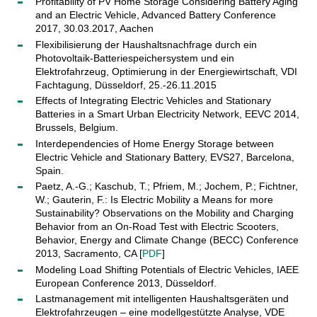
Profitability of PV Home Storage Considering Battery Aging
and an Electric Vehicle, Advanced Battery Conference
2017, 30.03.2017, Aachen
Flexibilisierung der Haushaltsnachfrage durch ein
Photovoltaik-Batteriespeichersystem und ein
Elektrofahrzeug, Optimierung in der Energiewirtschaft, VDI
Fachtagung, Düsseldorf, 25.-26.11.2015
Effects of Integrating Electric Vehicles and Stationary
Batteries in a Smart Urban Electricity Network, EEVC 2014,
Brussels, Belgium.
Interdependencies of Home Energy Storage between
Electric Vehicle and Stationary Battery, EVS27, Barcelona,
Spain.
Paetz, A.-G.; Kaschub, T.; Pfriem, M.; Jochem, P.; Fichtner,
W.; Gauterin, F.: Is Electric Mobility a Means for more
Sustainability? Observations on the Mobility and Charging
Behavior from an On-Road Test with Electric Scooters,
Behavior, Energy and Climate Change (BECC) Conference
2013, Sacramento, CA [
PDF
]
Modeling Load Shifting Potentials of Electric Vehicles, IAEE
European Conference 2013, Düsseldorf.
Lastmanagement mit intelligenten Haushaltsgeräten und
Elektrofahrzeugen – eine modellgestützte Analyse, VDE