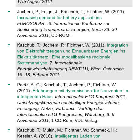
17th August 2012
.
Jochem, P.; Feige, J.; Kaschub, T.; Fichtner, W. (2011).
Increasing demand for battery applications
.
EUROSOLAR - 6. Internationale Konferenz zur
Speicherung Erneuerbarer Energien, Berlin 28.-30.
November 2011
, CD-ROM.
Kaschub, T.; Jochem, P.; Fichtner, W. (2011).
Integration
von Elektrofahrzeugen und Erneuerbaren Energien ins
Elektrizitätsnetz : Eine modellbasierte regionale
Systemanalyse
.
7. Internationale
Energiewirtschaftstagung (IEWT’11), Wien, Österreich,
16.-18. Februar 2011
.
Paetz, A.-G.; Kaschub, T.; Jochem, P.; Fichtner, W.
(2011).
Erfahrungen mit dynamischen Tarifkonzepten im
intelligenten Haus
.
Internationaler ETG-Kongress 2011:
Umsetzungskonzepte nachhaltiger Energiesysteme -
Erzeugung, Netze, Verbrauch. Vorträge des
Internationalen ETG-Kongresses, Würzburg, 8.-9.
November 2011
, 1 CD-Rom, VDE Verlag.
Kaschub, T.; Mültin, M.; Fichtner, W.; Schmeck, H.;
Kessler, A. (2010).
Intelligentes Laden von