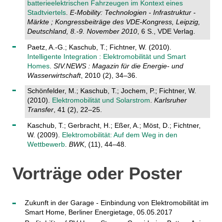
batterieelektrischen Fahrzeugen im Kontext eines
Stadtviertels
.
E-Mobility: Technologien - Infrastruktur -
Märkte ; Kongressbeiträge des VDE-Kongress, Leipzig,
Deutschland, 8.-9. November 2010
, 6 S., VDE Verlag.
Paetz, A.-G.; Kaschub, T.; Fichtner, W. (2010).
Intelligente Integration : Elektromobilität und Smart
Homes
.
SIV.NEWS : Magazin für die Energie- und
Wasserwirtschaft
, 2010 (2), 34–36.
Schönfelder, M.; Kaschub, T.; Jochem, P.; Fichtner, W.
(2010).
Elektromobilität und Solarstrom
.
Karlsruher
Transfer
, 41 (2), 22–25.
Kaschub, T.; Gerbracht, H.; Eßer, A.; Möst, D.; Fichtner,
W. (2009).
Elektromobilität: Auf dem Weg in den
Wettbewerb
.
BWK
, (11), 44–48.
Vorträge oder Poster
Zukunft in der Garage - Einbindung von Elektromobilität im
Smart Home, Berliner Energietage, 05.05.2017