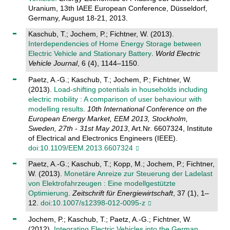
Uranium, 13th IAEE European Conference, Düsseldorf,
Germany, August 18-21, 2013.
Kaschub, T.; Jochem, P.; Fichtner, W. (2013).
Interdependencies of Home Energy Storage between
Electric Vehicle and Stationary Battery
.
World Electric
Vehicle Journal
, 6 (4), 1144–1150.
Paetz, A.-G.; Kaschub, T.; Jochem, P.; Fichtner, W.
(2013).
Load-shifting potentials in households including
electric mobility : A comparison of user behaviour with
modelling results
.
10th International Conference on the
European Energy Market, EEM 2013, Stockholm,
Sweden, 27th - 31st May 2013
, Art.Nr. 6607324, Institute
of Electrical and Electronics Engineers (IEEE).
doi:10.1109/EEM.2013.6607324
Paetz, A.-G.; Kaschub, T.; Kopp, M.; Jochem, P.; Fichtner,
W. (2013).
Monetäre Anreize zur Steuerung der Ladelast
von Elektrofahrzeugen : Eine modellgestützte
Optimierung
.
Zeitschrift für Energiewirtschaft
, 37 (1), 1–
12.
doi:10.1007/s12398-012-0095-z
Jochem, P.; Kaschub, T.; Paetz, A.-G.; Fichtner, W.
(2012).
Integrating Electric Vehicles into the German